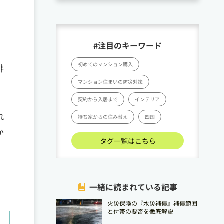
#注目のキーワード
初めてのマンション購入
排
マンション住まいの防災対策
契約から入居まで
インテリア
れ
持ち家からの住み替え
四国
か
タグ一覧はこちら
一緒に読まれている記事
火災保険の『水災補償』補償範囲
と付帯の要否を徹底解説