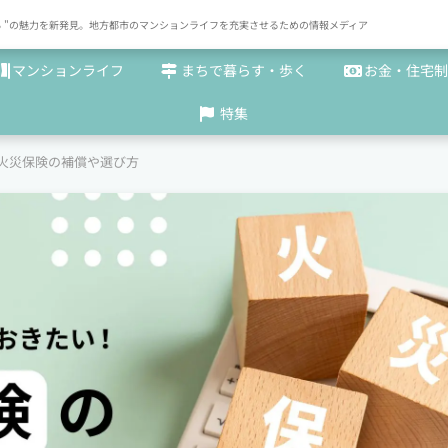
× まち "の魅力を新発見。地方都市のマンションライフを充実させるための情報メディア
マンションライフ
まちで暮らす・歩く
お金・住宅制
特集
火災保険の補償や選び方