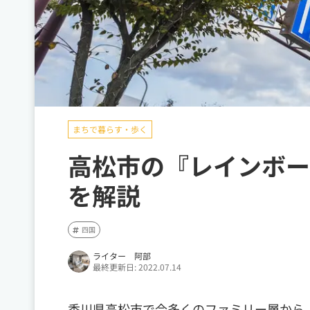
まちで暮らす・歩く
高松市の『レインボー
を解説
四国
ライター 阿部
最終更新日: 2022.07.14
香川県高松市で今多くのファミリー層から