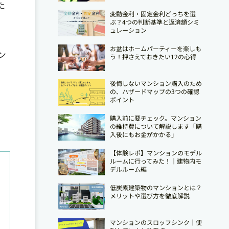
た
変動金利・固定金利どっちを選
ぶ？4つの判断基準と返済額シミ
ュレーション
お盆はホームパーティーを楽しも
ン
う！押さえておきたい12の心得
後悔しないマンション購入のため
。
の、ハザードマップの3つの確認
ポイント
購入前に要チェック。マンション
の維持費について解説します「購
入後にもお金がかかる」
【体験レポ】マンションのモデル
ルームに行ってみた！｜建物内モ
デルルーム編
低炭素建築物のマンションとは？
メリットや選び方を徹底解説
マンションのスロップシンク│便