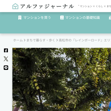
" マンション × くらし 
マンションを買う
マンションの基礎知識
ホーム
まちで暮らす・歩く
高松市の『レインボーロード』エリ