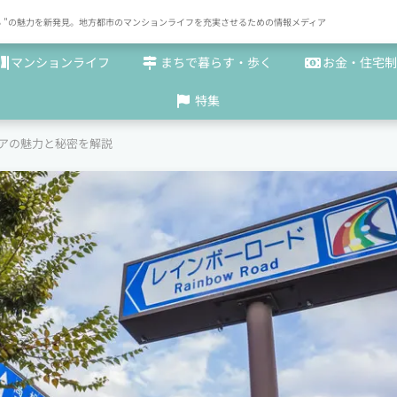
× まち "の魅力を新発見。地方都市のマンションライフを充実させるための情報メディア
マンションライフ
まちで暮らす・歩く
お金・住宅制
特集
アの魅力と秘密を解説