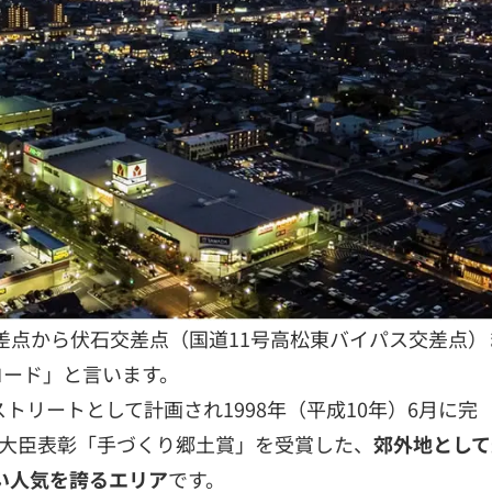
差点から伏石交差点（国道11号高松東バイパス交差点）
ロード」と言います。
ストリートとして計画され1998年（平成10年）6月に完
通省大臣表彰「手づくり郷土賞」を受賞した、
郊外地として
い人気を誇るエリア
です。