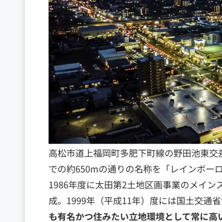
高松市道上福岡町多肥下町線の野田池東交
での約650mの通りの名称を「レインボー
1986年度に太田第2土地区画事業のメイン
成。1999年（平成11年）度には国土交
も有名かつ住みたい立地環境として常に高