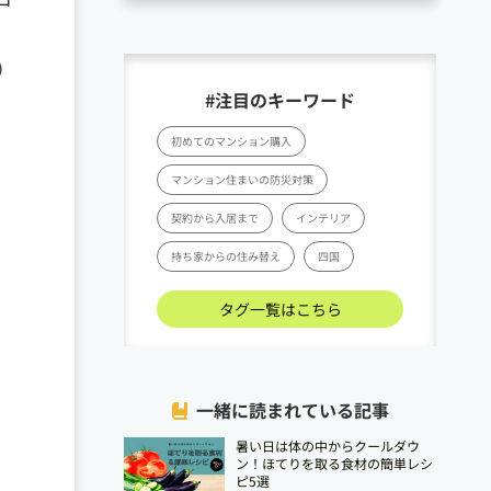
）
#注目のキーワード
初めてのマンション購入
マンション住まいの防災対策
契約から入居まで
インテリア
持ち家からの住み替え
四国
タグ一覧はこちら
一緒に読まれている記事
暑い日は体の中からクールダウ
ン！ほてりを取る食材の簡単レシ
ピ5選