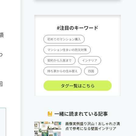
#注目のキーワード
額
初めてのマンション購入
マンション住まいの防災対策
わ
契約から入居まで
インテリア
持ち家からの住み替え
四国
回
タグ一覧はこちら
一緒に読まれている記事
画像実例盛り沢山！おしゃれさ満
点で参考になる壁面インテリア