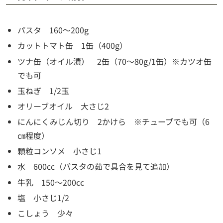
パスタ 160～200g
カットトマト缶 1缶（400g）
ツナ缶（オイル漬） 2缶（70～80g/1缶）※カツオ缶
でも可
玉ねぎ 1/2玉
オリーブオイル 大さじ2
にんにくみじん切り 2かけら ※チューブでも可（6
㎝程度）
顆粒コンソメ 小さじ1
水 600cc（パスタの茹で具合を見て追加）
牛乳 150～200cc
塩 小さじ1/2
こしょう 少々