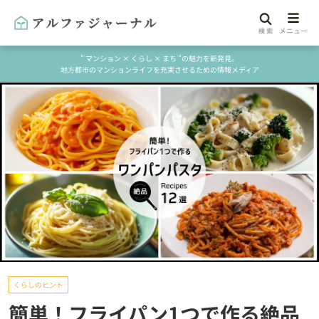
" マンション × くらし × まち "の魅力を新発見。
地方都市のマンションライフを充実させるための情報メディア
くらしのヒント
簡単！フライパン1つで作る絶品