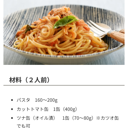
材料（２人前）
パスタ 160～200g
カットトマト缶 1缶（400g）
ツナ缶（オイル漬） 1缶（70～80g）※カツオ缶
でも可