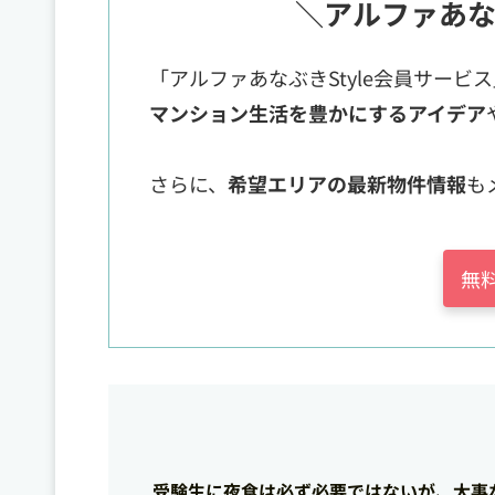
＼アルファあな
「アルファあなぶきStyle会員サービ
マンション生活を豊かにするアイデア
さらに、
希望エリアの最新物件情報
も
無
受験生に夜食は必ず必要ではないが、大事