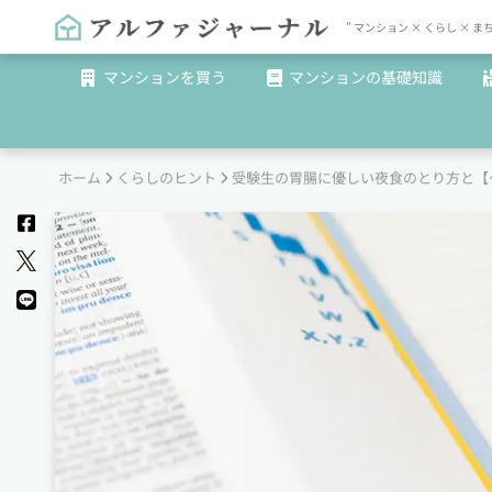
" マンション × くらし 
マンションを買う
マンションの基礎知識
ホーム
くらしのヒント
受験生の胃腸に優しい夜食のとり方と【