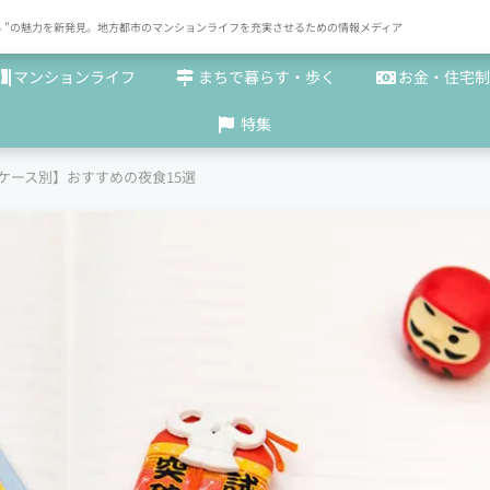
× まち "の魅力を新発見。地方都市のマンションライフを充実させるための情報メディア
マンションライフ
まちで暮らす・歩く
お金・住宅制
特集
ケース別】おすすめの夜食15選