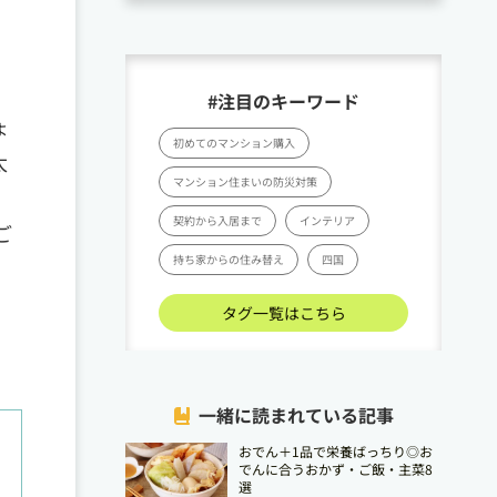
#注目のキーワード
ょ
初めてのマンション購入
太
マンション住まいの防災対策
契約から入居まで
インテリア
ご
持ち家からの住み替え
四国
タグ一覧はこちら
一緒に読まれている記事
おでん＋1品で栄養ばっちり◎お
でんに合うおかず・ご飯・主菜8
選