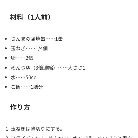
材料（1人前）
さんまの蒲焼缶……1缶
玉ねぎ……1/4個
卵……2個
めんつゆ（3倍濃縮）……大さじ1
水……50cc
ご飯……1膳分
作り方
玉ねぎは薄切りにする。