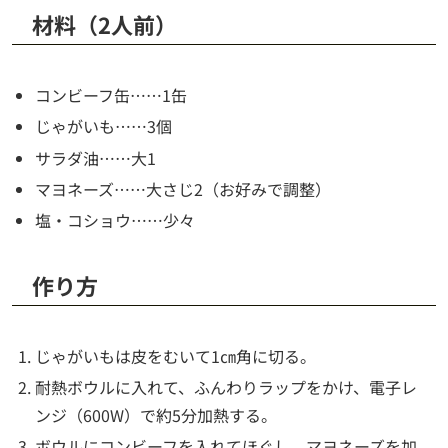
材料（2人前）
コンビーフ缶……1缶
じゃがいも……3個
サラダ油……大1
マヨネーズ……大さじ2（お好みで調整）
塩・コショウ……少々
作り方
じゃがいもは皮をむいて1㎝角に切る。
耐熱ボウルに入れて、ふんわりラップをかけ、電子レ
ンジ（600W）で約5分加熱する。
ボウルにコンビーフを入れてほぐし、マヨネーズを加