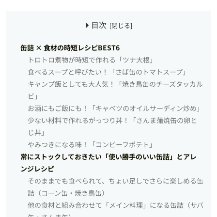
目次
缶詰 × 食材の時短レシピBEST6
トロトロ煮物が時短で作れる「ツナ大根」
食べるスープと呼びたい！「さば缶のトマトスープ」
キャンプ飯としても大人気！「焼き鳥缶のチーズタッカル
ビ」
お酒にもご飯にも！「キャベツのオイルサーディン炒め」
少ない材料で作れるがっつり丼！「さんま蒲焼缶の卵と
じ丼」
やみつきになる味！「コンビーフポテト」
常にストックしておきたい「使い勝手のいい缶詰」とアレ
ンジレシピ
そのままでも食べられて、ちょい足しでさらに楽しめる缶
詰（コーン缶・焼き鳥缶）
他の食材と組み合わせて「メイン料理」になる缶詰（サバ
缶・さんま缶）