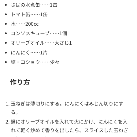
さばの水煮缶……1缶
トマト缶……1缶
水……200cc
コンソメキューブ……1個
オリーブオイル……大さじ1
にんにく……1片
塩・コショウ……少々
作り方
玉ねぎは薄切りにする。にんにくはみじん切りにす
る。
鍋にオリーブオイルを入れて火にかけ、にんにくを入
れて軽く炒めて香りを出したら、スライスした玉ねぎ