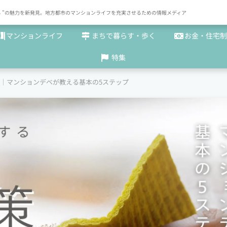
× まち "の魅力を新発見。地方都市のマンションライフを充実させるための情報メディア
マンションライフ
まちで暮らす・歩く
お金・住宅制
特集
策｜マンションデベが教える基本の5ステップ