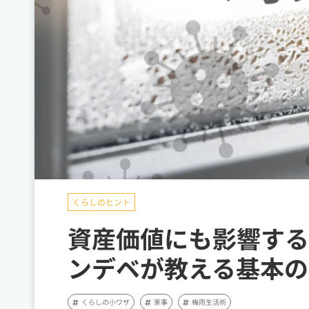
くらしのヒント
資産価値にも影響する
ンデベが教える基本の
くらしの小ワザ
家事
梅雨生活術