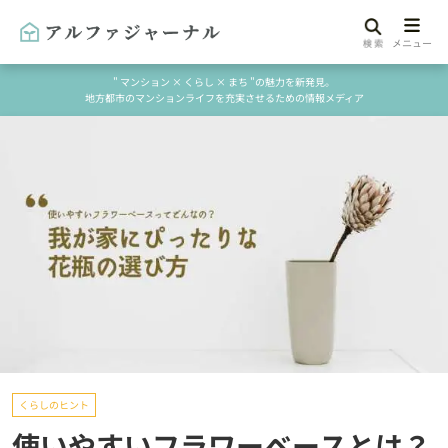
" マンション × くらし × まち "の魅力を新発見。
地方都市のマンションライフを充実させるための情報メディア
くらしのヒント
使いやすいフラワーベースとは？