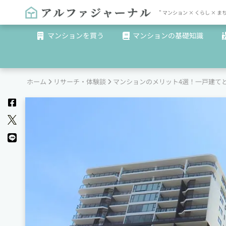
" マンション × くらし 
マンションを買う
マンションの基礎知識
ホーム
リサーチ・体験談
マンションのメリット4選！一戸建て