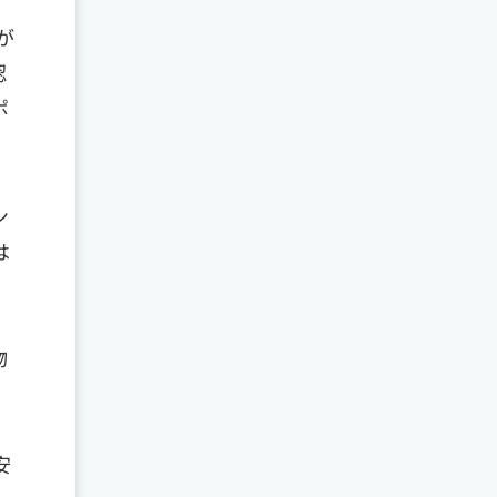
が
認
ポ
ン
は
物
安