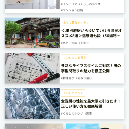
#インテリア
#くらしの小ワザ
#マンション設備
まちで暮らす・歩く
＜JR別府駅から歩いていける温泉オ
ススメ8選＞温泉道七段（56湯制
覇）保持者が厳選しました！
#九州・沖縄
#街歩き
マンションを買う
多彩なライフスタイルに対応！田の
字型間取りの魅力を徹底公開
#物件選び
#間取り選び
くらしのヒント
食洗機の性能を最大限に引きだす！
正しい使い方を徹底解説
#くらしの小ワザ
#家事