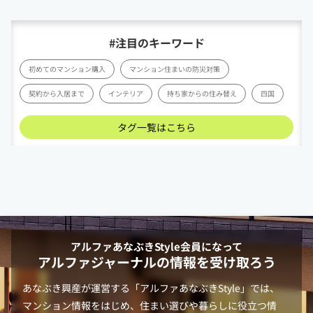
#注目のキーワード
初めてのマンション購入
マンション住まいの防災対策
契約から入居まで
インテリア
持ち家からの住み替え
四国
タグ一覧はこちら
アルファあなぶきStyle
会員になって
アルファジャーナルの情報を受け取ろう
あなぶき興産が運営する「
アルファあなぶきStyle
」では、
マンション情報をはじめ、住まい選びや暮らしに役立つ情