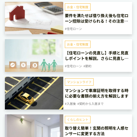
お金・住宅制度
要件を満たせば借り換え後も住宅ロ
ーン控除は受けられる！その注意点
を解説
#住宅ローン
お金・住宅制度
【住宅ローンの見直し】手順と見直
しポイントを解説。さらに見直しに
最適な時期も
#住宅ローン
#節約
マンションライフ
マンションで車庫証明を取得する時
に必要な書類の揃え方を解説します
#入居後
#契約から入居まで
くらしのヒント
取り替え簡単！玄関の照明を人感セ
ンサーに変更する方法