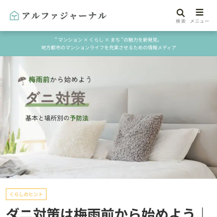
" マンション × くらし × まち "の魅力を新発見。
地方都市のマンションライフを充実させるための情報メディア
くらしのヒント
ダニ対策は梅雨前から始めよう｜