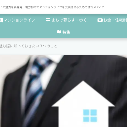
× まち "の魅力を新発見。地方都市のマンションライフを充実させるための情報メディア
マンションライフ
まちで暮らす・歩く
お金・住宅制
特集
組む際に知っておきたい３つのこと