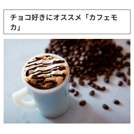
チョコ好きにオススメ「カフェモ
カ」