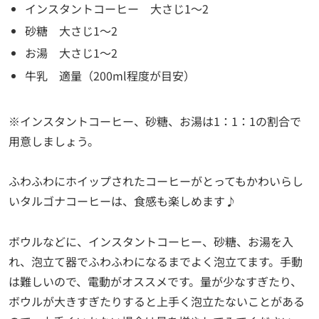
インスタントコーヒー 大さじ1～2
砂糖 大さじ1～2
お湯 大さじ1～2
牛乳 適量（200ml程度が目安）
※インスタントコーヒー、砂糖、お湯は1：1：1の割合で
用意しましょう。
ふわふわにホイップされたコーヒーがとってもかわいらし
いタルゴナコーヒーは、食感も楽しめます♪
ボウルなどに、インスタントコーヒー、砂糖、お湯を入
れ、泡立て器でふわふわになるまでよく泡立てます。手動
は難しいので、電動がオススメです。量が少なすぎたり、
ボウルが大きすぎたりすると上手く泡立たないことがある