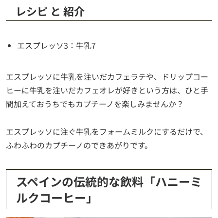
レシピ と 紹介
エスプレッソ3：牛乳7
エスプレッソに牛乳を注いだカフェラテや、ドリップコー
ヒーに牛乳を注いだカフェオレが好きという方は、ひと手
間加えておうちでもカプチーノを楽しみませんか？
エスプレッソに注ぐ牛乳をフォームミルクにするだけで、
ふわふわのカプチーノのできあがりです。
スペインの伝統的な飲料「ハニーミ
ルクコーヒー」