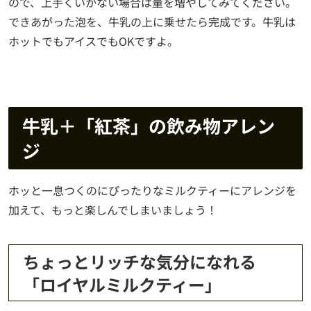
ので、上手くいかない場合は量を増やしてみてください。
できあがった泡を、牛乳の上に乗せたら完成です。牛乳は
ホットでもアイスでもOKですよ。
牛乳＋「紅茶」の飲み物アレン
ジ
ホッと一息つくのにぴったりなミルクティーにアレンジを
加えて、もっと楽しんでしまいましょう！
ちょっとリッチな気分になれる
「ロイヤルミルクティー」