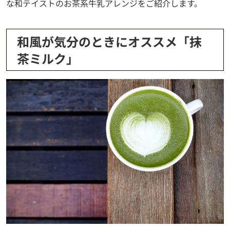
な和テイストのお茶系牛乳アレンジをご紹介します。
和風が気分のときにオススメ「抹
茶ミルク」