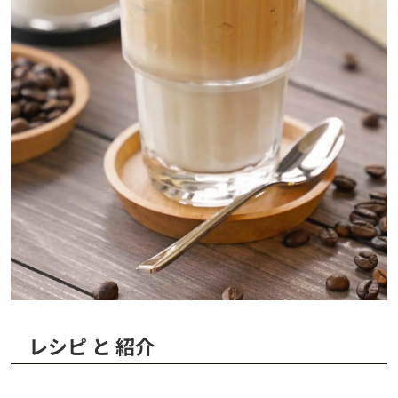
レシピ と 紹介