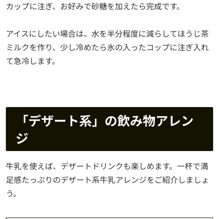
カップに注ぎ、お好みで砂糖を加えたら完成です。
アイスにしたい場合は、水を半分程度に減らしてほうじ茶
ミルクを作り、少し冷めたら氷の入ったコップに注ぎ入れ
て急冷します。
「デザート系」の飲み物アレン
ジ
牛乳を使えば、デザートドリンクも楽しめます。一杯で満
足感たっぷりのデザート系牛乳アレンジをご紹介しましょ
う。