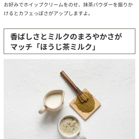
お好みでホイップクリームをのせ、抹茶パウダーを振りか
けるとカフェっぽさがアップしますよ。
香ばしさとミルクのまろやかさが
マッチ「ほうじ茶ミルク」