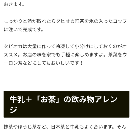
おきます。
しっかりと熱が取れたらタピオカ紅茶を氷の入ったコップ
に注いで完成です。
タピオカは大量に作って冷凍して小分けにしておくのがオ
ススメ。お店の味を家でも手軽に楽しめますよ。茶葉をウ
ーロン茶などにしてもおいしいです！
牛乳＋「お茶」の飲み物アレン
ジ
抹茶やほうじ茶など、日本茶と牛乳もよく合います。そん