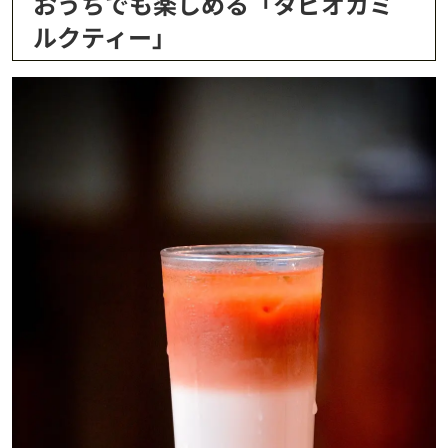
おうちでも楽しめる「タピオカミ
ルクティー」