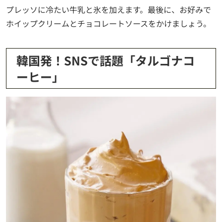
プレッソに冷たい牛乳と氷を加えます。最後に、お好みで
ホイップクリームとチョコレートソースをかけましょう。
韓国発！SNSで話題「タルゴナコ
ーヒー」