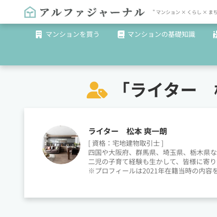
" マンション × くらし 
マンションを買う
マンションの基礎知識
「
ライター 
ライター 松本 爽一朗
[ 資格：宅地建物取引士 ]
四国や大阪府、群馬県、埼玉県、栃木県な
二児の子育て経験も生かして、皆様に寄り
※プロフィールは2021年在籍当時の内容