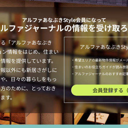
アルファあなぶきStyle
会員になって
アルファジャーナルの情報を受け取ろ
する「
アルファあなぶき
アルファあなぶきSty
ョン情報をはじめ、住まい
つ情報を提供しています。
・希望エリアの最新物件情報がメー
・住まいのお役立ちガイドが読み放
情報以外にも新居さがしに
・アルファジャーナルのおすすめ記
方や、日々の暮らしをもっ
い方のために、とっておき
会員登録する
ます。