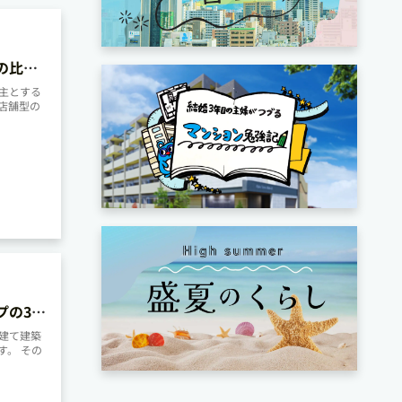
の比較
主とする
店舗型の
プの3つ
建て建築
す。 その