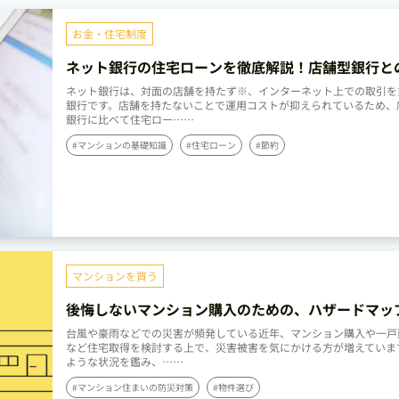
お金・住宅制度
ネット銀行の住宅ローンを徹底解説！店舗型銀行と
から選び方まで
ネット銀行は、対面の店舗を持たず※、インターネット上での取引を
銀行です。店舗を持たないことで運用コストが抑えられているため、
銀行に比べて住宅ロー……
#マンションの基礎知識
#住宅ローン
#節約
マンションを買う
後悔しないマンション購入のための、ハザードマッ
の確認ポイント
台風や豪雨などでの災害が頻発している近年、マンション購入や一戸
など住宅取得を検討する上で、災害被害を気にかける方が増えていま
ような状況を鑑み、……
#マンション住まいの防災対策
#物件選び