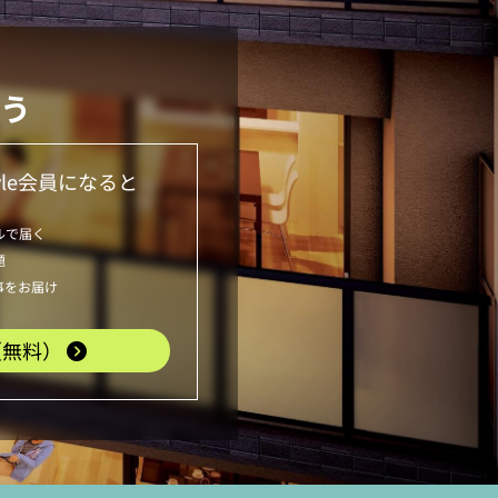
う
le
会員になると
ルで届く
題
事をお届け
（無料）