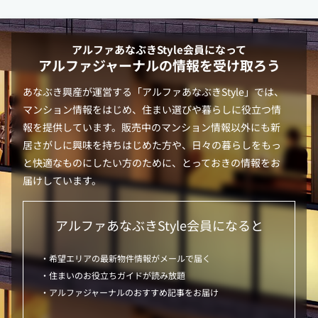
アルファあなぶきStyle
会員になって
アルファジャーナルの情報を受け取ろう
あなぶき興産が運営する「
アルファあなぶきStyle
」では、
マンション情報をはじめ、住まい選びや暮らしに役立つ情
報を提供しています。販売中のマンション情報以外にも新
居さがしに興味を持ちはじめた方や、日々の暮らしをもっ
と快適なものにしたい方のために、とっておきの情報をお
届けしています。
アルファあなぶきStyle
会員になると
・希望エリアの最新物件情報がメールで届く
・住まいのお役立ちガイドが読み放題
・アルファジャーナルのおすすめ記事をお届け