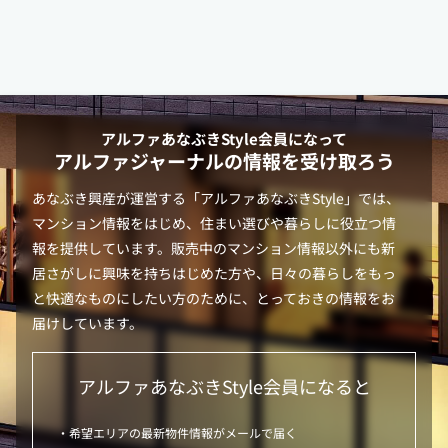
アルファあなぶきStyle
会員になって
アルファジャーナルの情報を受け取ろう
あなぶき興産が運営する「
アルファあなぶきStyle
」では、
マンション情報をはじめ、住まい選びや暮らしに役立つ情
報を提供しています。販売中のマンション情報以外にも新
居さがしに興味を持ちはじめた方や、日々の暮らしをもっ
と快適なものにしたい方のために、とっておきの情報をお
届けしています。
アルファあなぶきStyle
会員になると
・希望エリアの最新物件情報がメールで届く