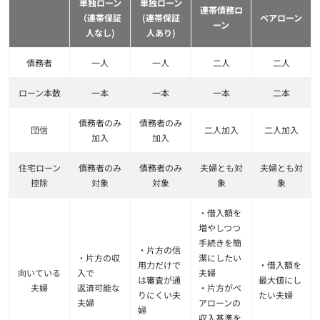
単独ローン
単独ローン
連帯債務ロ
（
連帯保証
(連帯保証
ペアローン
ーン
人なし)
人あり)
債務者
一人
一人
二人
二人
ローン本数
一本
一本
一本
二本
債務者のみ
債務者のみ
団信
二人加入
二人加入
加入
加入
住宅ローン
債務者のみ
債務者のみ
夫婦とも対
夫婦とも対
控除
対象
対象
象
象
・借入額を
増やしつつ
手続きを簡
・片方の信
・片方の収
潔にしたい
用力だけで
・借入額を
向いている
入で
夫婦
は審査が通
最大値にし
夫婦
返済可能な
・片方がペ
りにくい夫
たい夫婦
夫婦
アローンの
婦
収入基準を