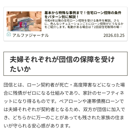
基本から特殊な事例まで！住宅ローン控除の条件
をパターン別に解説！
令和4年以降の住宅ローン控除を受ける条件を解説。さら
に、色んなシチュエーションごとにローン控除がどうなるか
をご紹介します。転勤がある場合は？2回目住宅取得の場合
は？細かな疑問を解説します。
アルファジャーナル
2026.03.25
夫婦それぞれが団信の保障を受け
たいか
団信とは、ローン契約者が死亡・高度障害などになった場
合に残債がゼロになる仕組みであり、家計のセーフティネ
ットになり得るものです。ペアローンや連帯債務ローンで
は夫婦それぞれが契約者となるため、双方が団信に加入で
き、どちらかに万一のことがあっても残された家族の住ま
いが守られる安心感があります。